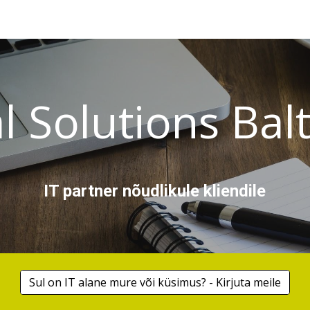
ip to main content
Skip to navigat
al Solutions Bal
IT partner nõudlikule kliendile
Sul on IT alane mure või küsimus? - Kirjuta meile