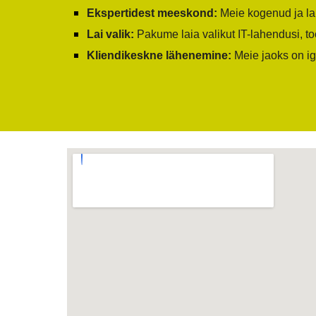
Ekspertidest meeskond:
Meie kogenud ja laia
Lai valik:
Pakume laia valikut IT-lahendusi, to
Kliendikeskne lähenemine:
Meie jaoks on ig