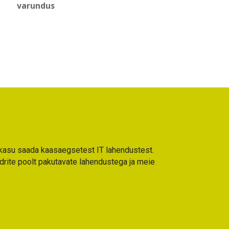
varundus
l kasu saada kaasaegsetest IT lahendustest.
idrite poolt pakutavate lahendustega ja meie