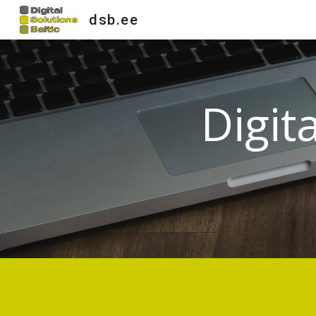
dsb.ee
Sk
Digit