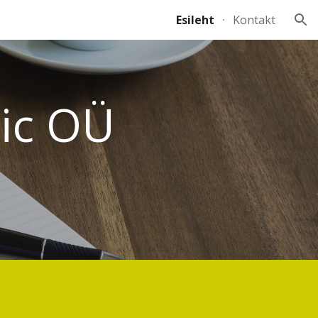
Esileht
Kontakt
ion
tic OÜ