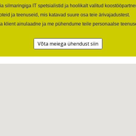
 silmaringiga IT spetsialistid ja hoolikalt valitud koostööpartn
oteid ja teenuseid, mis katavad suure osa teie ärivajadustest.
a klient ainulaadne ja me pühendume teile personaalse teenus
Võta meiega ühendust siin