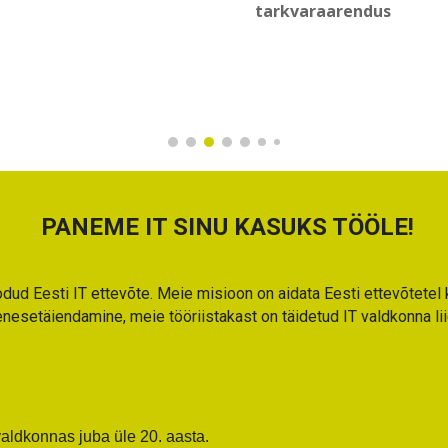
tarkvaraarendus
PANEME IT SINU KASUKS TÖÖLE!
odud Eesti IT ettevõte. Meie misioon on aidata Eesti ettevõtete
nesetäiendamine, meie tööriistakast on täidetud IT valdkonna li
aldkonnas juba üle 20. aasta.