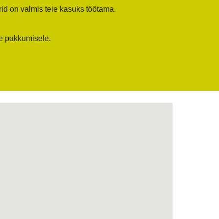
erid on valmis teie kasuks töötama.
e pakkumisele.